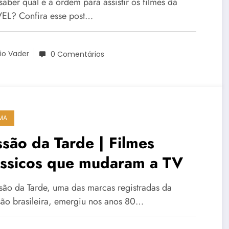
aber qual é a ordem para assistir os filmes da
L? Confira esse post…
io Vader
0 Comentários
MA
são da Tarde | Filmes
ássicos que mudaram a TV
são da Tarde, uma das marcas registradas da
isão brasileira, emergiu nos anos 80…