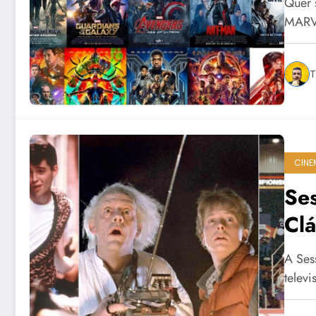
Quer s
MARVE
T
CINE
Ses
Cl
A Ses
telev