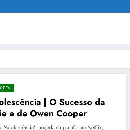
S E TV
lescência | O Sucesso da
rie e de Owen Cooper
e 'Adolescência', lançada na plataforma Netflix,