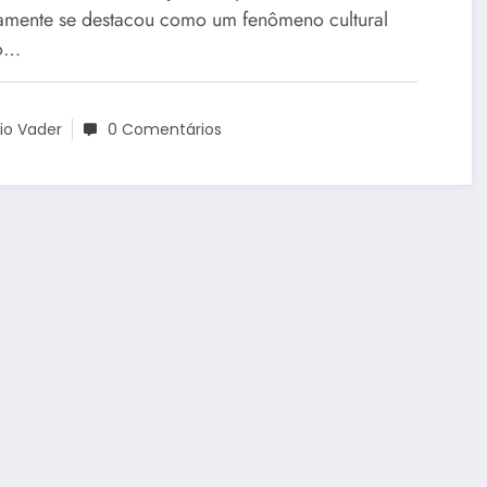
amente se destacou como um fenômeno cultural
ro…
io Vader
0 Comentários