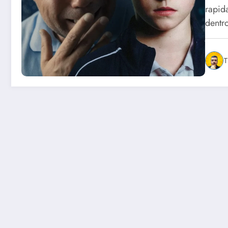
rapid
dent
T