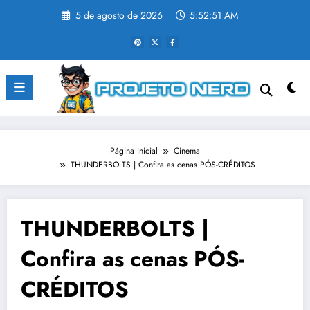
Pular
5 de agosto de 2026
5:52:52 AM
para
o
conteúdo
Página inicial
Cinema
THUNDERBOLTS | Confira as cenas PÓS-CRÉDITOS
THUNDERBOLTS |
Confira as cenas PÓS-
CRÉDITOS