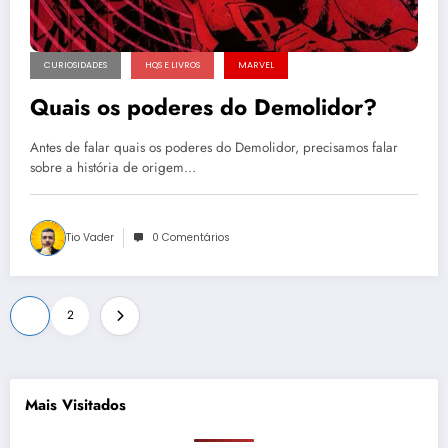
CURIOSIDADES
HQS E LIVROS
MARVEL
Quais os poderes do Demolidor?
Antes de falar quais os poderes do Demolidor, precisamos falar
sobre a história de origem…
Tio Vader
0 Comentários
Paginação
1
2
de
posts
Mais Visitados