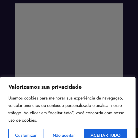
Valorizamos sua privacidade
Usamos cookies para melhorar sua experiência de navegação,
veicular anúncios ou conteúdo personalizado e analisar nosso
tráfego. Ao clicar em "Aceitar tudo", você concorda com nosso
uso de cookies.
Projeto Nerd - 2025 / Todos os direitos reservados.
WordPress
Tema 2026 | Powered By
Customizar
Não aceitar
ACEITAR TUDO