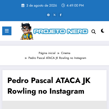
Pular
3 de agosto de 2026
4:49:01 PM
para
o
conteúdo
Página inicial
Cinema
Pedro Pascal ATACA JK Rowling no Instagram
Pedro Pascal ATACA JK
Rowling no Instagram